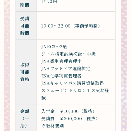
1年以内
期間
受講
可能
10:00〜22:00（事前予約制）
時間
JNEC3～2級
ジェル検定試験初級～中級
JNA衛生管理管理士
取得
JNAフットケア理論検定
可能
JNA化学物質管理者
資格
JNAキャリアパス講習資格取得
ステューデントサロンでの実務経
験
金額
入学金 ￥10,000（税抜）
（一
受講費 ￥300,000（税抜）
括）
※教材費別