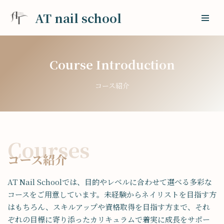
AT nail school
コ
ン
テ
Course Introduction
ン
ツ
コース紹介
へ
ス
キ
ッ
プ
Courses
コース紹介
AT Nail Schoolでは、目的やレベルに合わせて選べる多彩な
コースをご用意しています。未経験からネイリストを目指す方
はもちろん、スキルアップや資格取得を目指す方まで、それ
ぞれの目標に寄り添ったカリキュラムで着実に成長をサポー