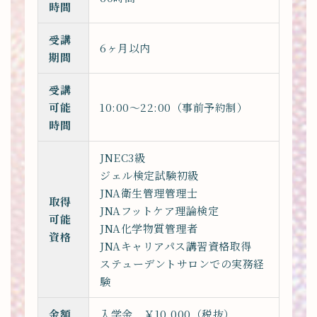
時間
受講
6ヶ月以内
期間
受講
可能
10:00〜22:00（事前予約制）
時間
JNEC3級
ジェル検定試験初級
JNA衛生管理管理士
取得
JNAフットケア理論検定
可能
JNA化学物質管理者
資格
JNAキャリアパス講習資格取得
ステューデントサロンでの実務経
験
金額
入学金 ￥10,000（税抜）