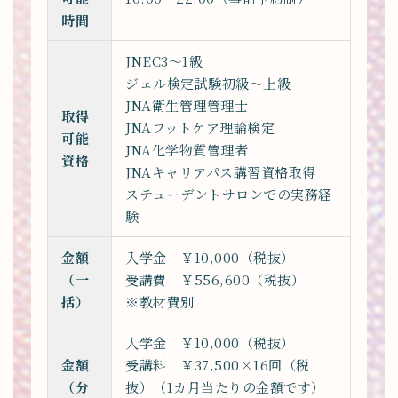
時間
JNEC3～1級
ジェル検定試験初級～上級
JNA衛生管理管理士
取得
JNAフットケア理論検定
可能
JNA化学物質管理者
資格
JNAキャリアパス講習資格取得
ステューデントサロンでの実務経
験
金額
入学金 ￥10,000（税抜）
（一
受講費 ￥556,600（税抜）
括）
※教材費別
入学金 ￥10,000（税抜）
金額
受講料 ￥37,500×16回（税
（分
抜）（1カ月当たりの金額です）