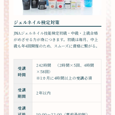
ジェルネイル検定対策
JNAジェルネイル技能検定初級・中級・上級合格
がめざせる力が身につきます。初級は毎月、中上
級も年4回開催のため、スムーズに資格に繋がる。
242時間 （2時間×5回、4時間
受講
×58回）
時間
※1カ月に4時間以上の受講必須
受講
2年以内
期間
受講
可能
10:00〜22:00（事前予約制）