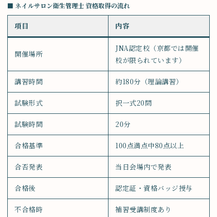
■ ネイルサロン衛生管理士 資格取得の流れ
項目
内容
JNA認定校（京都では開催
開催場所
校が限られています）
講習時間
約180分（理論講習）
試験形式
択一式20問
試験時間
20分
合格基準
100点満点中80点以上
合否発表
当日会場内で発表
合格後
認定証・資格バッジ授与
不合格時
補習受講制度あり