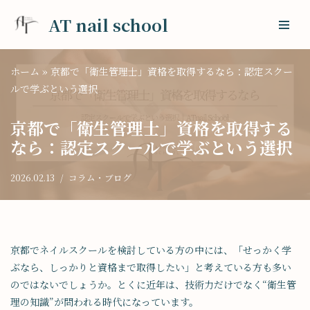
AT nail school
コ
ン
ホーム
»
京都で「衛生管理士」資格を取得するなら：認定スクー
テ
ルで学ぶという選択
ン
ツ
京都で「衛生管理士」資格を取得する
へ
ス
なら：認定スクールで学ぶという選択
キ
ッ
2026.02.13
コラム・ブログ
プ
京都でネイルスクールを検討している方の中には、「せっかく学
ぶなら、しっかりと資格まで取得したい」と考えている方も多い
のではないでしょうか。とくに近年は、技術力だけでなく“衛生管
理の知識”が問われる時代になっています。